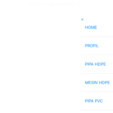
PT. Pipa Laku Indonesia |
082-121-6663
×
(current
HOME
PROFIL
PIPA HDPE
MESIN HDPE
PIPA PVC