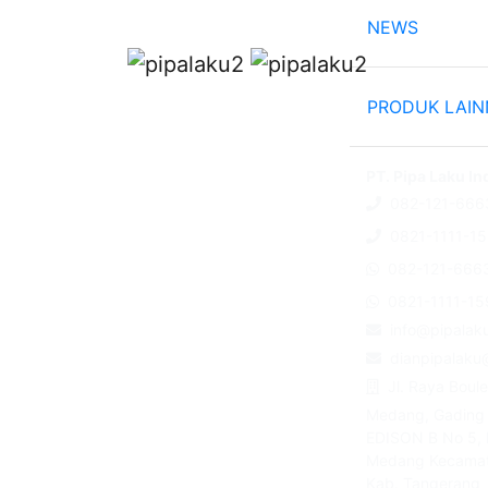
NEWS
PRODUK LAI
PT. Pipa Laku I
082-121-666
0821-1111-1
082-121-666
0821-1111-15
info@pipalak
dianpipalaku
Jl. Raya Boul
Medang, Gading
EDISON B No 5, 
Medang Kecama
Kab. Tangerang