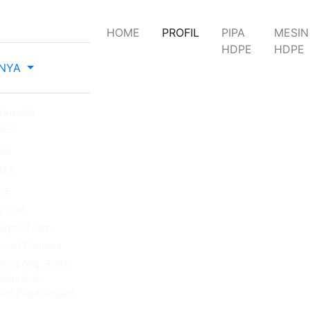
(current)
HOME
PROFIL
PIPA
MESIN
HDPE
HDPE
NNYA
ndonesia
389
595
389
95
u.com
@gmail.com
evard Permata
 Serpong, RUKO
Kelurahan
tan Pagedangan