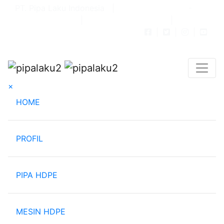
PT. Pipa Laku Indonesia |
082-121-666389
-
082-111111-595
|
info@pipalaku.com
|
dianpipalaku@gmail.com
|
|
|
×
(current)
HOME
PROFIL
PIPA HDPE
MESIN HDPE