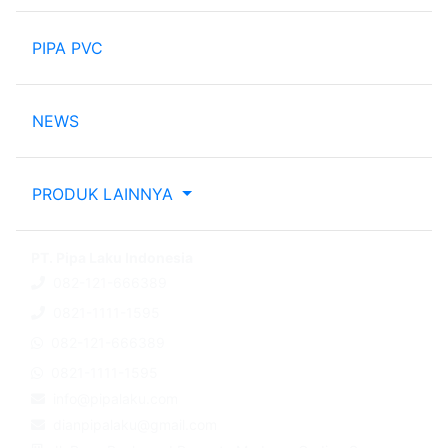
PIPA PVC
NEWS
PRODUK LAINNYA
PT. Pipa Laku Indonesia
082-121-666389
0821-1111-1595
082-121-666389
0821-1111-1595
info@pipalaku.com
dianpipalaku@gmail.com