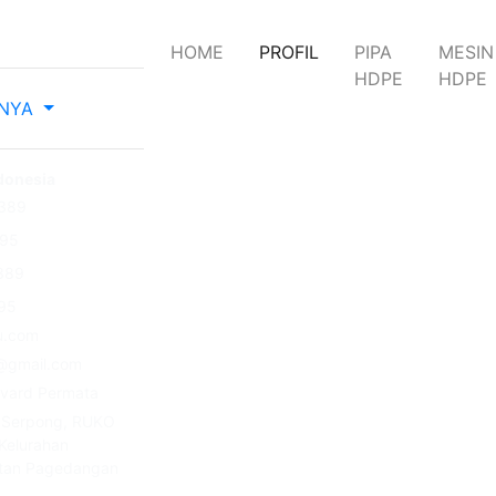
(current)
HOME
PROFIL
PIPA
MESIN
HDPE
HDPE
NNYA
ndonesia
389
595
389
95
u.com
@gmail.com
evard Permata
 Serpong, RUKO
Kelurahan
tan Pagedangan