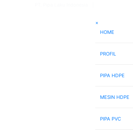
PT. Pipa Laku Indonesia |
082-121-6663
×
(current
HOME
PROFIL
PIPA HDPE
MESIN HDPE
PIPA PVC