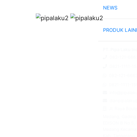
NEWS
PRODUK LAI
PT. Pipa Laku I
082-121-666
0821-1111-1
082-121-666
0821-1111-15
info@pipalak
dianpipalaku
Jl. Raya Boul
Medang, Gading
EDISON B No 5, 
Medang Kecama
Kab. Tangerang