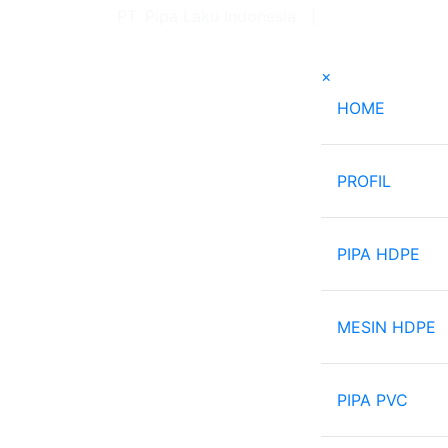
PT. Pipa Laku Indonesia |
082-121-6663
×
(current
HOME
PROFIL
PIPA HDPE
MESIN HDPE
PIPA PVC