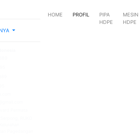
(current)
HOME
PROFIL
PIPA
MESIN
HDPE
HDPE
NNYA
ndonesia
389
595
389
95
u.com
@gmail.com
evard Permata
 Serpong, RUKO
Kelurahan
tan Pagedangan