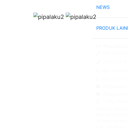
NEWS
PRODUK LAI
PT. Pipa Laku I
082-121-666
0821-1111-1
082-121-666
0821-1111-15
info@pipalak
dianpipalaku
Jl. Raya Boul
Medang, Gading
EDISON B No 5, 
Medang Kecama
Kab. Tangerang