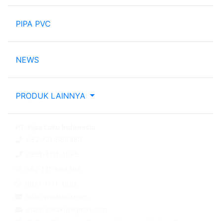
PIPA PVC
NEWS
PRODUK LAINNYA
PT. Pipa Laku Indonesia
082-121-666389
0821-1111-1595
082-121-666389
0821-1111-1595
info@pipalaku.com
dianpipalaku@gmail.com