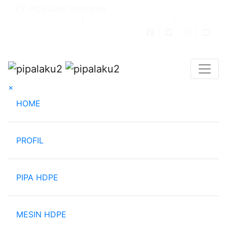
PT. Pipa Laku Indonesia |
082-121-666389
-
082-111111-595
|
info@pipalaku.com
|
dianpipalaku@gmail.com
|
|
|
×
(current)
HOME
PROFIL
PIPA HDPE
MESIN HDPE