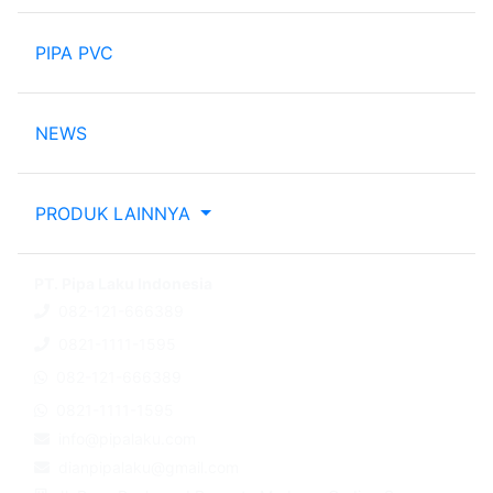
PIPA PVC
NEWS
PRODUK LAINNYA
PT. Pipa Laku Indonesia
082-121-666389
0821-1111-1595
082-121-666389
0821-1111-1595
info@pipalaku.com
dianpipalaku@gmail.com