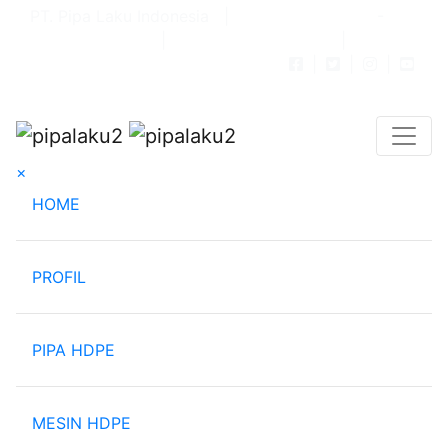
PT. Pipa Laku Indonesia |
082-121-666389
-
082-111111-595
|
info@pipalaku.com
|
dianpipalaku@gmail.com
|
|
|
×
(current)
HOME
PROFIL
PIPA HDPE
MESIN HDPE